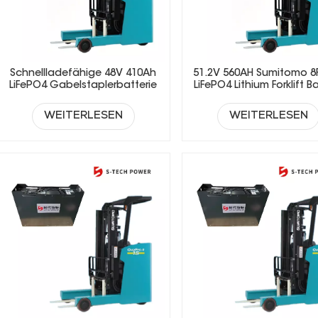
Schnellladefähige 48V 410Ah
51.2V 560AH Sumitomo 8
LiFePO4 Gabelstaplerbatterie
LiFePO4 Lithium Forklift B
für Mehrschichtbetrieb
WEITERLESEN
WEITERLESEN