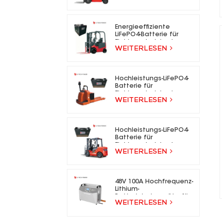
für Elektrogabelstapler
Energieeffiziente
LiFePO4-Batterie für
Elektrogabelstapler
WEITERLESEN
Hochleistungs-LiFePO4-
Batterie für
Elektrogabelstapler
WEITERLESEN
Hochleistungs-LiFePO4-
Batterie für
Elektrogabelstapler
WEITERLESEN
48V 100A Hochfrequenz-
Lithium-
Batterieladegeräte für
WEITERLESEN
Gabelstapler