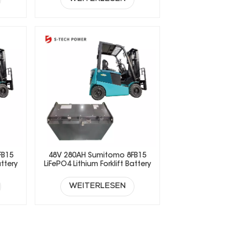
FB15
48V 280AH Sumitomo 8FB15
attery
LiFePO4 Lithium Forklift Battery
WEITERLESEN