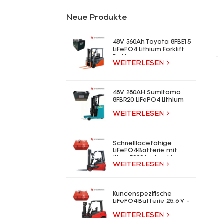
Neue Produkte
48V 560Ah Toyota 8FBE15
LiFePO4 Lithium Forklift
Battery
WEITERLESEN
48V 280AH Sumitomo
8FBR20 LiFePO4 Lithium
Forklift Battery
WEITERLESEN
Schnellladefähige
LiFePO4-Batterie mit
über 5000 Ladezyklen
WEITERLESEN
für Elektrogabelstapler
Kundenspezifische
LiFePO4-Batterie 25,6 V –
73,6 V Lithium-Ionen-
WEITERLESEN
Gabelstaplerbatterie