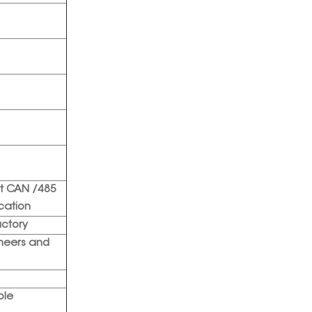
et CAN /485
cation
actory
neers and
ple