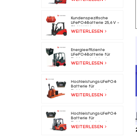
für Elektrogabelstapler
Kundenspezifische
LiFePO4-Batterie 25,6 V –
73,6 V Lithium-Ionen-
WEITERLESEN
Gabelstaplerbatterie
für Elektrogabelstapler
Energieeffiziente
LiFePO4-Batterie für
Elektrogabelstapler
WEITERLESEN
Hochleistungs-LiFePO4-
Batterie für
Elektrogabelstapler
WEITERLESEN
Hochleistungs-LiFePO4-
Batterie für
Elektrogabelstapler
WEITERLESEN