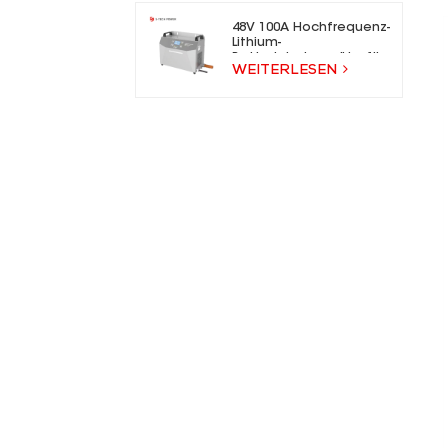
48V 100A Hochfrequenz-
Lithium-
Batterieladegeräte für
WEITERLESEN
Gabelstapler