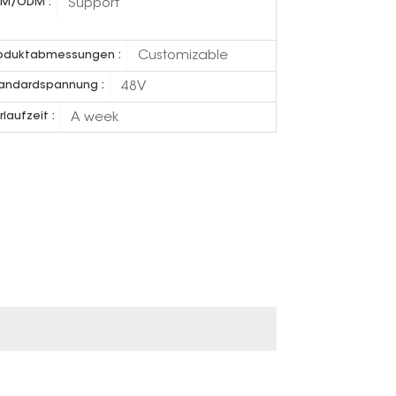
Support
M/ODM :
Customizable
oduktabmessungen :
48V
andardspannung :
A week
rlaufzeit :