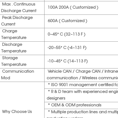
Max . Continuous
100A 200A ( Customized )
Discharge Current
Peak Discharge
600A ( Customized )
Current
Charge
0~45° C (32~113 F )
Temperature
Discharge
-20~55° C (-4~131 F)
Temperature
Storage
-10~45° C (14~113 F)
Temperature
Communication
Vehicle CAN / Charge CAN / Intran
Mod
communication / Wireless communi
* ISO 9001 management certified f
* R & D team with experienced engi
designers
* OEM & ODM professionals
Why Choose Us
* Multiple production lines and multi