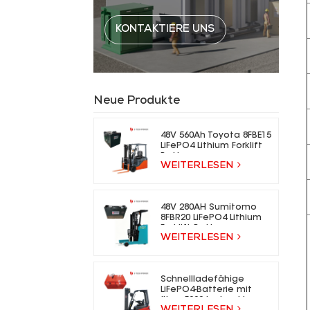
KONTAKTIERE UNS
Neue Produkte
48V 560Ah Toyota 8FBE15
LiFePO4 Lithium Forklift
Battery
WEITERLESEN
48V 280AH Sumitomo
8FBR20 LiFePO4 Lithium
Forklift Battery
WEITERLESEN
Schnellladefähige
LiFePO4-Batterie mit
über 5000 Ladezyklen
WEITERLESEN