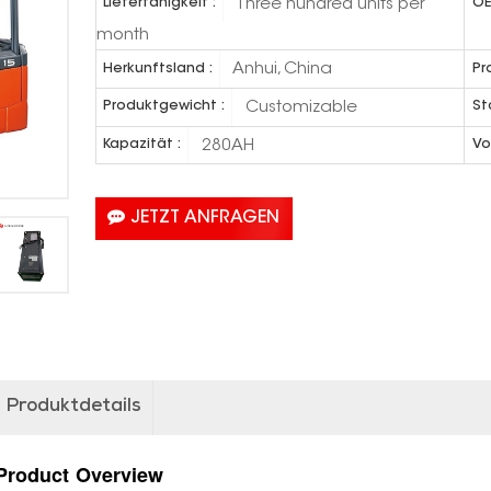
Three hundred units per
Lieferfähigkeit :
OE
month
Anhui, China
Herkunftsland :
Pr
Customizable
Produktgewicht :
St
280AH
Kapazität :
Vo
JETZT ANFRAGEN
Produktdetails
Product
Overview