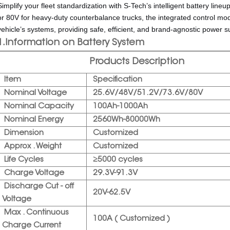
Simplify your fleet standardization with S-Tech’s intelligent battery lineu
or 80V for heavy-duty counterbalance trucks, the integrated control m
vehicle’s systems, providing safe, efficient, and brand-agnostic power s
1.Information on Battery System
Products Description
Item
Specification
Nominal Voltage
25.6V/48V/51.2V/73.6V/80V
Nominal Capacity
100Ah-1000Ah
Nominal Energy
2560Wh-80000Wh
Dimension
Customized
Approx . Weight
Customized
Life Cycles
≥5000 cycles
Charge Voltage
29.3V-91.3V
Discharge Cut - off
20V-62.5V
Voltage
Max . Continuous
100A ( Customized )
Charge Current