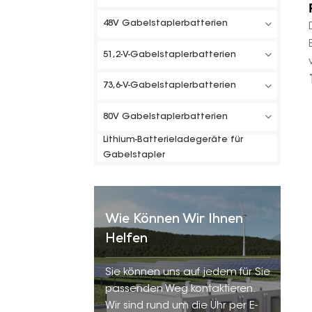
48V Gabelstaplerbatterien
51,2-V-Gabelstaplerbatterien
73,6-V-Gabelstaplerbatterien
80V Gabelstaplerbatterien
Lithium-Batterieladegeräte für
Gabelstapler
Wie Können Wir Ihnen
Helfen
Sie können uns auf jedem für Sie
passenden Weg kontaktieren.
Wir sind rund um die Uhr per E-