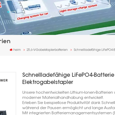
rien
heim
25,6-V-Gabelstaplerbatterien
Schnellladefähige LiFePO4-Ba
Schnellladefähige LiFePO4-Batterie
Elektrogabelstapler
Unsere hochentwickelten Lithium-Ionen-Batterien 
moderner Materialhandhabung entwickelt.
Erleben Sie beispiellose Produktivität dank Schne
während der Pausen ermöglicht und lange Ausfal
Mit integrierten Batteriemanagementsystemen (BM