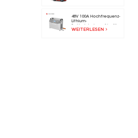
48V 100A Hochfrequenz-
Lithium-
Batterieladegeräte für
WEITERLESEN
Gabelstapler