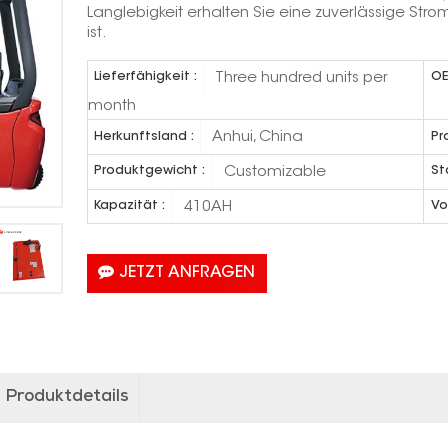
Langlebigkeit erhalten Sie eine zuverlässige Strom
ist.
Three hundred units per
Lieferfähigkeit :
OE
month
Anhui, China
Herkunftsland :
Pr
Customizable
Produktgewicht :
St
410AH
Kapazität :
Vo
JETZT ANFRAGEN
Produktdetails