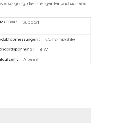
versorgung, die intelligenter und sicherer
Support
M/ODM :
Customizable
oduktabmessungen :
48V
andardspannung :
A week
rlaufzeit :