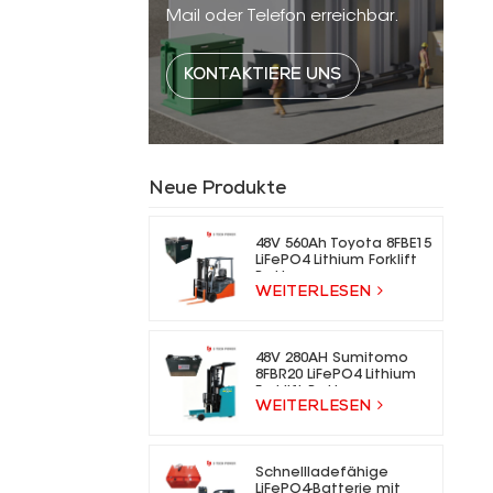
Mail oder Telefon erreichbar.
KONTAKTIERE UNS
Neue Produkte
48V 560Ah Toyota 8FBE15
LiFePO4 Lithium Forklift
Battery
WEITERLESEN
48V 280AH Sumitomo
8FBR20 LiFePO4 Lithium
Forklift Battery
WEITERLESEN
Schnellladefähige
LiFePO4-Batterie mit