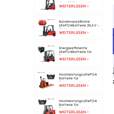
über 5000 Ladezyklen
WEITERLESEN
für Elektrogabelstapler
Kundenspezifische
LiFePO4-Batterie 25,6 V –
73,6 V Lithium-Ionen-
WEITERLESEN
Gabelstaplerbatterie
für Elektrogabelstapler
Energieeffiziente
LiFePO4-Batterie für
Elektrogabelstapler
WEITERLESEN
Hochleistungs-LiFePO4-
Batterie für
Elektrogabelstapler
WEITERLESEN
Hochleistungs-LiFePO4-
Batterie für
Elektrogabelstapler
WEITERLESEN