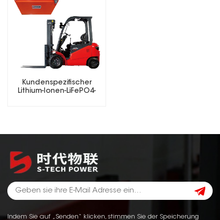
Kundenspezifischer
Lithium-Ionen-LiFePO4-
Akku 25,6 V, 48 V, 51,2 V,
73,6 V für Gabelstapler
Indem Sie auf „Senden“ klicken, stimmen Sie der Speicherung