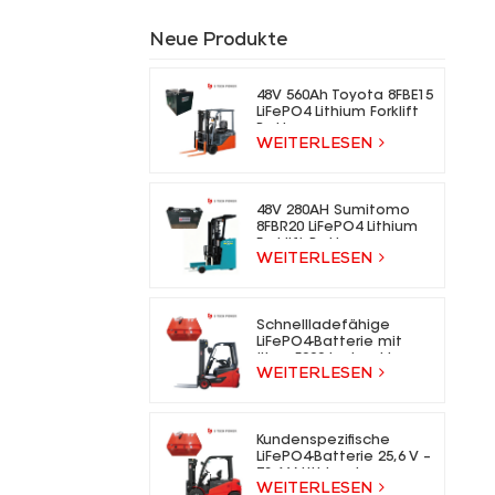
Neue Produkte
48V 560Ah Toyota 8FBE15
LiFePO4 Lithium Forklift
Battery
WEITERLESEN
48V 280AH Sumitomo
8FBR20 LiFePO4 Lithium
Forklift Battery
WEITERLESEN
Schnellladefähige
LiFePO4-Batterie mit
über 5000 Ladezyklen
WEITERLESEN
für Elektrogabelstapler
Kundenspezifische
LiFePO4-Batterie 25,6 V –
73,6 V Lithium-Ionen-
WEITERLESEN
Gabelstaplerbatterie