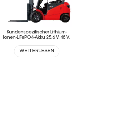
Kundenspezifischer Lithium-
Ionen-LiFePO4-Akku 25,6 V, 48 V,
51,2 V, 73,6 V für Gabelstapler
WEITERLESEN