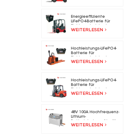
für Elektrogabelstapler
Energieeffiziente
LiFePO4-Batterie für
Elektrogabelstapler
WEITERLESEN
Hochleistungs-LiFePO4-
Batterie für
Elektrogabelstapler
WEITERLESEN
Hochleistungs-LiFePO4-
Batterie für
Elektrogabelstapler
WEITERLESEN
48V 100A Hochfrequenz-
Lithium-
Batterieladegeräte für
WEITERLESEN
Gabelstapler