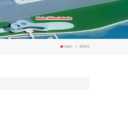
heim
8FB15