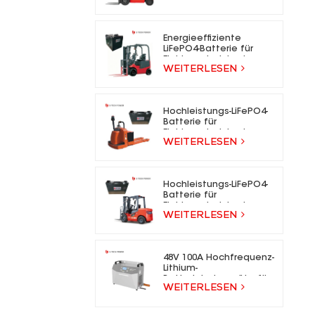
für Elektrogabelstapler
Energieeffiziente
LiFePO4-Batterie für
Elektrogabelstapler
WEITERLESEN
Hochleistungs-LiFePO4-
Batterie für
Elektrogabelstapler
WEITERLESEN
Hochleistungs-LiFePO4-
Batterie für
Elektrogabelstapler
WEITERLESEN
48V 100A Hochfrequenz-
Lithium-
Batterieladegeräte für
WEITERLESEN
Gabelstapler