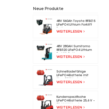
Neue Produkte
48V 560Ah Toyota 8FBE15
LiFePO4 Lithium Forklift
Battery
WEITERLESEN
48V 280AH Sumitomo
8FBR20 LiFePO4 Lithium
Forklift Battery
WEITERLESEN
Schnellladefähige
LiFePO4-Batterie mit
über 5000 Ladezyklen
WEITERLESEN
für Elektrogabelstapler
Kundenspezifische
LiFePO4-Batterie 25,6 V –
73,6 V Lithium-Ionen-
WEITERLESEN
Gabelstaplerbatterie