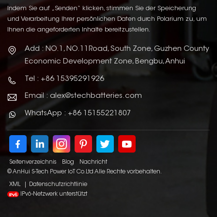
Indem Sie auf „Senden“ klicken, stimmen Sie der Speicherung
und Verarbeitung Ihrer persönlichen Daten durch Polarium zu, um
Ihnen die angeforderten Inhalte bereitzustellen.
Add : NO.1, NO.11Road, South Zone, Guzhen County
Economic Development Zone, Bengbu, Anhui
Tel : +86 15395291926
Email : alex@stechbatteries.com
WhatsApp : +86 15155221807
Seitenverzeichnis
Blog
Nachricht
© AnHui S-Tech Power IoT Co.Ltd Alle Rechte vorbehalten.
XML
|
Datenschutzrichtlinie
IPv6-Netzwerk unterstützt