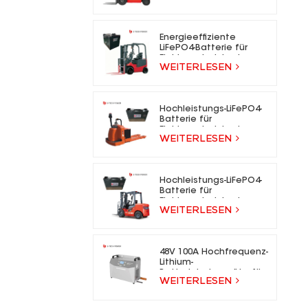
für Elektrogabelstapler
Energieeffiziente
LiFePO4-Batterie für
Elektrogabelstapler
WEITERLESEN
Hochleistungs-LiFePO4-
Batterie für
Elektrogabelstapler
WEITERLESEN
Hochleistungs-LiFePO4-
Batterie für
Elektrogabelstapler
WEITERLESEN
48V 100A Hochfrequenz-
Lithium-
Batterieladegeräte für
WEITERLESEN
Gabelstapler