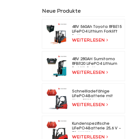
Neue Produkte
48V 560Ah Toyota 8FBE15
LiFePO4 Lithium Forklift
Battery
WEITERLESEN
48V 280AH Sumitomo
8FBR20 LiFePO4 Lithium
Forklift Battery
WEITERLESEN
Schnellladefähige
LiFePO4-Batterie mit
über 5000 Ladezyklen
WEITERLESEN
für Elektrogabelstapler
Kundenspezifische
LiFePO4-Batterie 25,6 V –
73,6 V Lithium-Ionen-
WEITERLESEN
Gabelstaplerbatterie