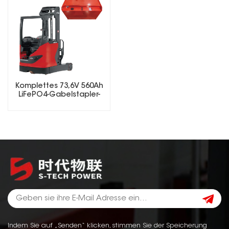
Komplettes 73,6V 560Ah
LiFePO4-Gabelstapler-
Akkupack mit
intelligentem Ladegerät
und BMS
Indem Sie auf „Senden“ klicken, stimmen Sie der Speicherung