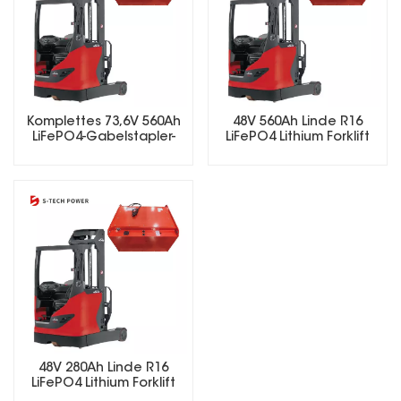
Komplettes 73,6V 560Ah
48V 560Ah Linde R16
LiFePO4-Gabelstapler-
LiFePO4 Lithium Forklift
Akkupack mit
Battery
intelligentem Ladegerät
und BMS
48V 280Ah Linde R16
LiFePO4 Lithium Forklift
Battery