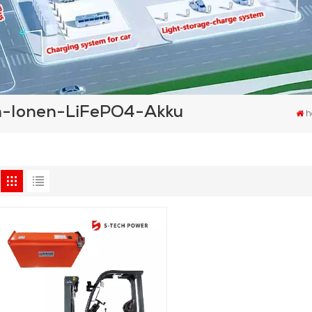
um-Ionen-LiFePO4-Akku
h