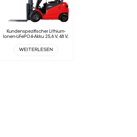
Kundenspezifischer Lithium-
Ionen-LiFePO4-Akku 25,6 V, 48 V,
51,2 V, 73,6 V für Gabelstapler
WEITERLESEN