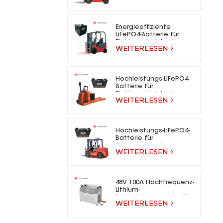
für Elektrogabelstapler
Energieeffiziente
LiFePO4-Batterie für
Elektrogabelstapler
WEITERLESEN
Hochleistungs-LiFePO4-
Batterie für
Elektrogabelstapler
WEITERLESEN
Hochleistungs-LiFePO4-
Batterie für
Elektrogabelstapler
WEITERLESEN
48V 100A Hochfrequenz-
Lithium-
Batterieladegeräte für
WEITERLESEN
Gabelstapler