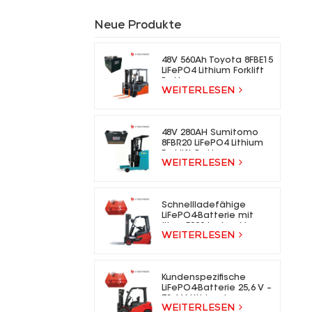
Neue Produkte
48V 560Ah Toyota 8FBE15
LiFePO4 Lithium Forklift
Battery
WEITERLESEN
48V 280AH Sumitomo
8FBR20 LiFePO4 Lithium
Forklift Battery
WEITERLESEN
Schnellladefähige
LiFePO4-Batterie mit
über 5000 Ladezyklen
WEITERLESEN
für Elektrogabelstapler
Kundenspezifische
LiFePO4-Batterie 25,6 V –
73,6 V Lithium-Ionen-
WEITERLESEN
Gabelstaplerbatterie