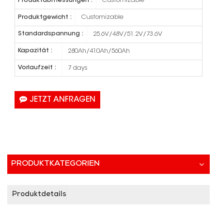
Produktabmessungen :
Customizable
Produktgewicht :
Customizable
Standardspannung :
25.6V/48V/51.2V/73.6V
Kapazität :
280Ah/410Ah/560Ah
Vorlaufzeit :
7 days
JETZT ANFRAGEN
PRODUKTKATEGORIEN
Produktdetails