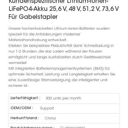
Kundenspezifischer Lithium-Ionen-
LiFePO4-Akku 25,6 V, 48 V, 51,2 V, 73,6 V
Für Gabelstapler
Unsere hochentwickelten Lithium-Ionen-Batterien wurden
speziell für die Anforderungen moderner
Materialhandhabung entwickelt.
Erleben Sie beispiellose Produktivität dank Schnellladung in
nur 1-2 Stunden, die das Laden während der Pausen
ermöglicht und lange Ausfallzeiten durch Gerätewechsel
vermeidet.
Mit integrierten Batteriemanagementsystemen (BMS) für
optimale Sicherheit, Leistung und Langlebigkeit erhalten Sie
eine zuverlässige Stromversorgung, die intelligenter und
sicherer ist.
Lieferfähigkeit :
300 units per month
OEM/ODM :
Support
Herkunftsland :
China