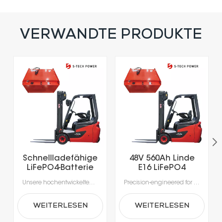
VERWANDTE PRODUKTE
Schnellladefähige
48V 560Ah Linde
LiFePO4-Batterie
E16 LiFePO4
mit über 5000
Lithium Forklift
Unsere hochentwickelten Lithium-Ionen-Batterien wurden speziell für die Anforderungen moderner Materialhandhabung entwickelt.Erleben Sie beispiellose Produktivität dank Schnellladung in nur 1-2 Stunden, die das Laden während der Pausen ermöglicht und lange Ausfallzeiten durch Gerätewechsel vermeidet.Mit integrierten Batteriemanagementsystemen (BMS) für optimale Sicherheit, Leistung und Langlebigkeit erhalten Sie eine zuverlässige Stromversorgung, die intelligenter und sicherer ist.
Precision-engineered for the rigorous demands of modern material handling, our advanced lithium-ion batteries deliver unmatched efficiency. Intelligent power management enables rapid, opportunity charging in as little as 1–2 hours, ensuring your fleet stays productive around the clock. Integrated Battery Management Systems (BMS) provide real-time monitoring for enhanced safety, optimal performance, and extended battery life—making power delivery smarter, safer, and more reliable.
Ladezyklen für
Battery
Elektrogabelstapler
WEITERLESEN
WEITERLESEN