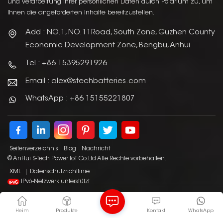
und Verarbeitung Ihrer persönlichen Daten durch Polarium zu, um
Ihnen die angeforderten Inhalte bereitzustellen.
Add : NO.1, NO.11Road, South Zone, Guzhen County
Economic Development Zone, Bengbu, Anhui
Tel : +86 15395291926
Email : alex@stechbatteries.com
WhatsApp : +86 15155221807
Seitenverzeichnis
Blog
Nachricht
© AnHui S-Tech Power IoT Co.Ltd Alle Rechte vorbehalten.
XML
|
Datenschutzrichtlinie
IPv6-Netzwerk unterstützt
Heim
Produkte
Kontakt
WhatsApp