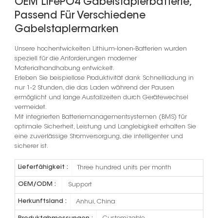
OEM LiFePO4 Gabelstaplerbatterie,
Passend Für Verschiedene
Gabelstaplermarken
Unsere hochentwickelten Lithium-Ionen-Batterien wurden
speziell für die Anforderungen moderner
Materialhandhabung entwickelt.
Erleben Sie beispiellose Produktivität dank Schnellladung in
nur 1-2 Stunden, die das Laden während der Pausen
ermöglicht und lange Ausfallzeiten durch Gerätewechsel
vermeidet.
Mit integrierten Batteriemanagementsystemen (BMS) für
optimale Sicherheit, Leistung und Langlebigkeit erhalten Sie
eine zuverlässige Stromversorgung, die intelligenter und
sicherer ist.
Lieferfähigkeit :
Three hundred units per month
OEM/ODM :
Support
Herkunftsland :
Anhui, China