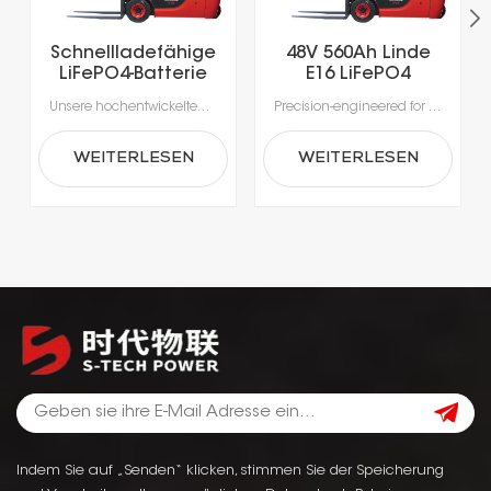
Schnellladefähige
48V 560Ah Linde
LiFePO4-Batterie
E16 LiFePO4
mit über 5000
Lithium Forklift
Unsere hochentwickelten Lithium-Ionen-Batterien wurden speziell für die Anforderungen moderner Materialhandhabung entwickelt.Erleben Sie beispiellose Produktivität dank Schnellladung in nur 1-2 Stunden, die das Laden während der Pausen ermöglicht und lange Ausfallzeiten durch Gerätewechsel vermeidet.Mit integrierten Batteriemanagementsystemen (BMS) für optimale Sicherheit, Leistung und Langlebigkeit erhalten Sie eine zuverlässige Stromversorgung, die intelligenter und sicherer ist.
Precision-engineered for the rigorous demands of modern material handling, our advanced lithium-ion batteries deliver unmatched efficiency. Intelligent power management enables rapid, opportunity charging in as little as 1–2 hours, ensuring your fleet stays productive around the clock. Integrated Battery Management Systems (BMS) provide real-time monitoring for enhanced safety, optimal performance, and extended battery life—making power delivery smarter, safer, and more reliable.
Ladezyklen für
Battery
Elektrogabelstapler
WEITERLESEN
WEITERLESEN
Indem Sie auf „Senden“ klicken, stimmen Sie der Speicherung