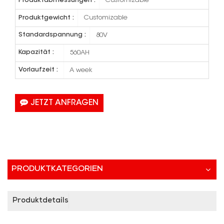
Produktabmessungen :
Customizable
Produktgewicht :
Customizable
Standardspannung :
80V
Kapazität :
560AH
Vorlaufzeit :
A week
JETZT ANFRAGEN
PRODUKTKATEGORIEN
Produktdetails