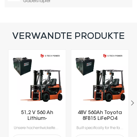
Gabelstapler
VERWANDTE PRODUKTE
51,2 V 560 Ah
48V 560Ah Toyota
Lithium-
8FB15 LiFePO4
Eisenphosphat-
Lithium Forklift
Unsere hochentwickelten Lithium-Ionen-Batterien wurden speziell für die Anforderungen moderner Materialhandhabung entwickelt.Erleben Sie beispiellose Produktivität dank Schnellladung in nur 1-2 Stunden, die das Laden während der Pausen ermöglicht und lange Ausfallzeiten durch Gerätewechsel vermeidet.Mit integrierten Batteriemanagementsystemen (BMS) für optimale Sicherheit, Leistung und Langlebigkeit erhalten Sie eine zuverlässige Stromversorgung, die intelligenter und sicherer ist.
Built specifically for the fast-paced nature of modern material handling, our lithium-ion batteries offer the agility your operation demands. Rapid 1- to 2-hour charging supports opportunity charging during breaks, significantly reducing downtime and keeping your fleet moving. Featuring a sophisticated Battery Management System (BMS), our technology delivers continuous safety monitoring, superior performance, and durable power—giving you a smarter, safer energy solution for your facility.
Gabelstaplerbatterie
Battery