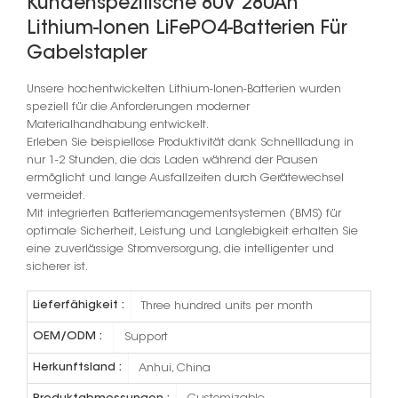
Kundenspezifische 80V 280Ah
Lithium-Ionen LiFePO4-Batterien Für
Gabelstapler
Unsere hochentwickelten Lithium-Ionen-Batterien wurden
speziell für die Anforderungen moderner
Materialhandhabung entwickelt.
Erleben Sie beispiellose Produktivität dank Schnellladung in
nur 1-2 Stunden, die das Laden während der Pausen
ermöglicht und lange Ausfallzeiten durch Gerätewechsel
vermeidet.
Mit integrierten Batteriemanagementsystemen (BMS) für
optimale Sicherheit, Leistung und Langlebigkeit erhalten Sie
eine zuverlässige Stromversorgung, die intelligenter und
sicherer ist.
Lieferfähigkeit :
Three hundred units per month
OEM/ODM :
Support
Herkunftsland :
Anhui, China