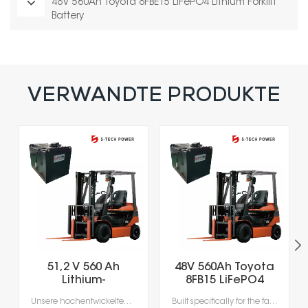
48V 560Ah Toyota 8FBE15 LiFePO4 Lithium Forklift
Battery
VERWANDTE PRODUKTE
51,2 V 560 Ah
48V 560Ah Toyota
Lithium-
8FB15 LiFePO4
Eisenphosphat-
Lithium Forklift
Unsere hochentwickelten Lithium-Ionen-Batterien wurden speziell für die Anforderungen moderner Materialhandhabung entwickelt.Erleben Sie beispiellose Produktivität dank Schnellladung in nur 1-2 Stunden, die das Laden während der Pausen ermöglicht und lange Ausfallzeiten durch Gerätewechsel vermeidet.Mit integrierten Batteriemanagementsystemen (BMS) für optimale Sicherheit, Leistung und Langlebigkeit erhalten Sie eine zuverlässige Stromversorgung, die intelligenter und sicherer ist.
Built specifically for the fast-paced nature of modern material handling, our lithium-ion batteries offer the agility your operation demands. Rapid 1- to 2-hour charging supports opportunity charging during breaks, significantly reducing downtime and keeping your fleet moving. Featuring a sophisticated Battery Management System (BMS), our technology delivers continuous safety monitoring, superior performance, and durable power—giving you a smarter, safer energy solution for your facility.
Gabelstaplerbatterie
Battery