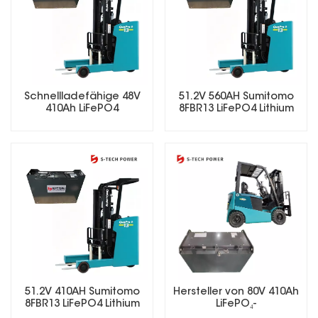
Schnellladefähige 48V
51.2V 560AH Sumitomo
410Ah LiFePO4
8FBR13 LiFePO4 Lithium
Gabelstaplerbatterie für
Forklift Battery
Mehrschichtbetrieb
51.2V 410AH Sumitomo
Hersteller von 80V 410Ah
8FBR13 LiFePO4 Lithium
LiFePO₄-
Forklift Battery
Gabelstaplerbatterien