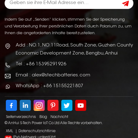
Indem Sie auf „Senden“ klicken, stimmen Sie der Speicherung
und Verarbeitung Ihrer persönlichen Daten durch Polarium zu, um
Ihnen die angeforderten Inhalte bereitzustellen.
Add : NO.1, NO.11Road, South Zone, Guzhen County
Economic Development Zone, Bengbu, Anhui
Tel : +86 15395291926
Email : alex@stechbatteries.com
WhatsApp : +86 15155221807
Seitenverzeichnis
Blog
Nachricht
© AnHui S-Tech Power IoT Co.Ltd Alle Rechte vorbehalten.
XML
|
Datenschutzrichtlinie
IPv6-Netzwerk unterstützt