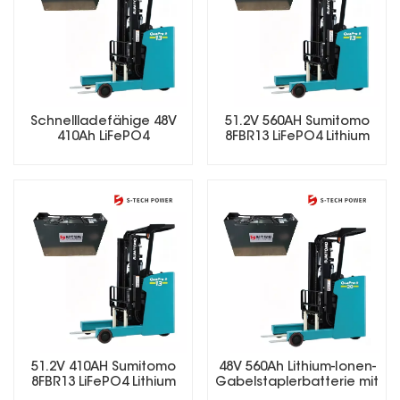
Schnellladefähige 48V
51.2V 560AH Sumitomo
410Ah LiFePO4
8FBR13 LiFePO4 Lithium
Gabelstaplerbatterie für
Forklift Battery
Mehrschichtbetrieb
51.2V 410AH Sumitomo
48V 560Ah Lithium-Ionen-
8FBR13 LiFePO4 Lithium
Gabelstaplerbatterie mit
Forklift Battery
langer Lebensdauer