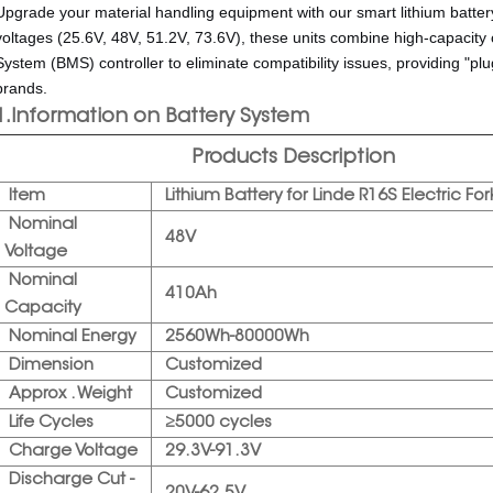
Upgrade your material handling equipment with our smart lithium batte
voltages (25.6V, 48V, 51.2V, 73.6V), these units combine high-capacity 
System (BMS) controller to eliminate compatibility issues, providing "plug-
brands.
1.Information on Battery System
Products Description
Item
Lit
hium Battery for Linde R16S
Electric Fork
Nominal
48V
Voltage
Nominal
410Ah
Capacity
Nominal Energy
2560Wh-80000Wh
Dimension
Customized
Approx . Weight
Customized
Life Cycles
≥5000 cycles
Charge Voltage
29.3V-91.3V
Discharge Cut -