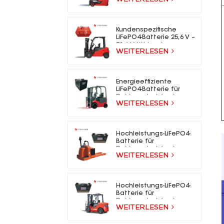
für Elektrogabelstapler
Kundenspezifische
LiFePO4-Batterie 25,6 V –
73,6 V Lithium-Ionen-
WEITERLESEN
Gabelstaplerbatterie
für Elektrogabelstapler
Energieeffiziente
LiFePO4-Batterie für
Elektrogabelstapler
WEITERLESEN
Hochleistungs-LiFePO4-
Batterie für
Elektrogabelstapler
WEITERLESEN
Hochleistungs-LiFePO4-
Batterie für
Elektrogabelstapler
WEITERLESEN