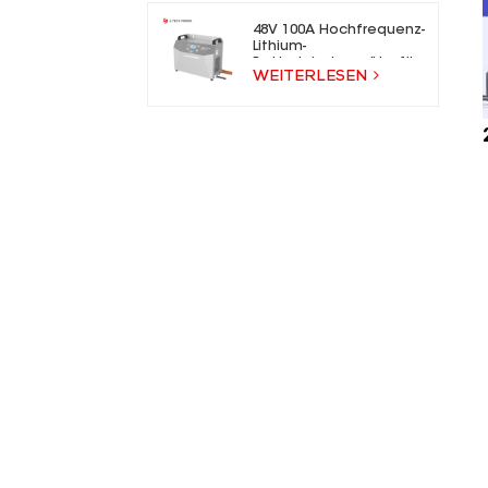
48V 100A Hochfrequenz-
Lithium-
Batterieladegeräte für
WEITERLESEN
Gabelstapler