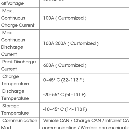
20V-62.5V
off Voltage
Max .
Continuous
100A ( Customized )
Charge Current
Max .
Continuous
100A 200A ( Customized )
Discharge
Current
Peak Discharge
600A ( Customized )
Current
Charge
0~45° C (32~113 F )
Temperature
Discharge
-20~55° C (-4~131 F)
Temperature
Storage
-10~45° C (14~113 F)
Temperature
Communication
Vehicle CAN / Charge CAN / Intranet C
Mod
communication / Wireless communicat