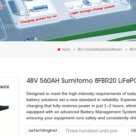
n
heim
48V Gabelstaplerbatterien
48V
48V 560AH Sumitomo 8FBR20 LiFePO4 
Designed to meet the high-intensity requirements of today
battery solutions set a new standard in reliability. Experi
charging that fully restores power in just 1–2 hours, elim
equipped with an advanced Battery Management System 
ensuring your equipment runs safely and consistently shift 
Three hundred units per
Lieferfähigkeit :
OE