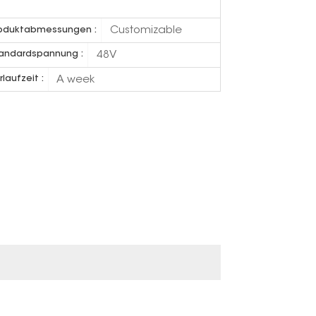
Customizable
oduktabmessungen :
48V
andardspannung :
A week
rlaufzeit :