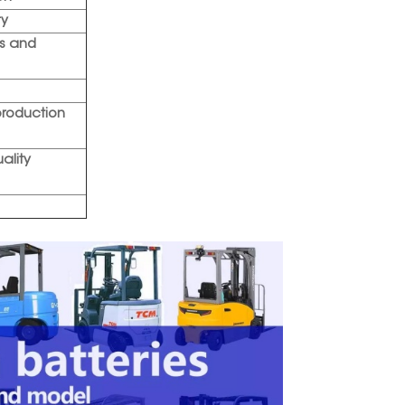
ry
rs and
production
uality