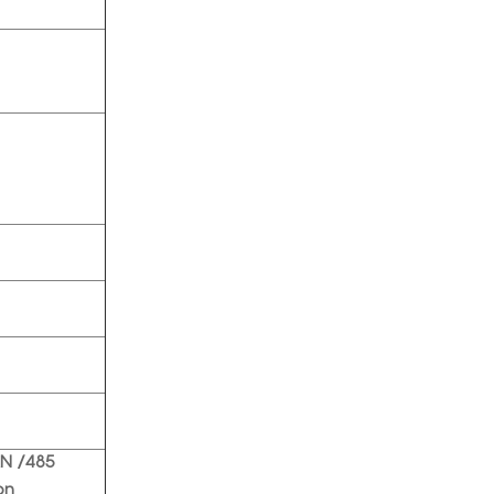
AN /485
ion