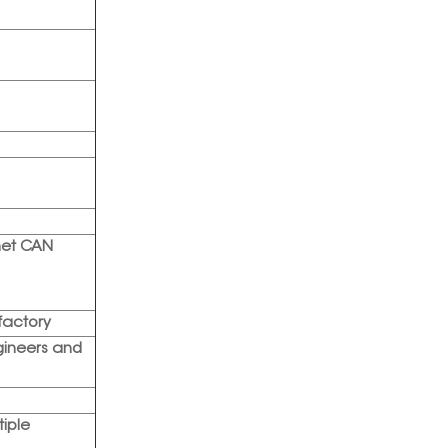
net CAN
factory
gineers and
tiple