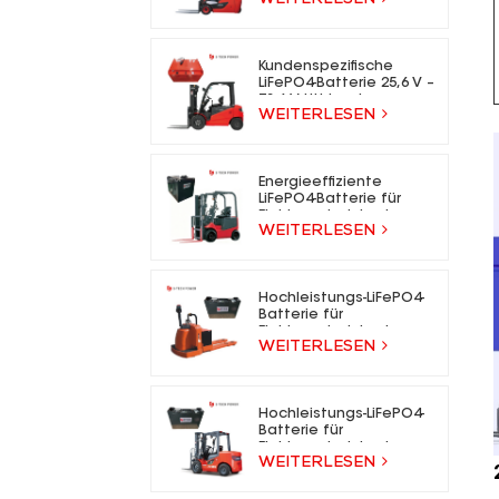
für Elektrogabelstapler
Kundenspezifische
LiFePO4-Batterie 25,6 V –
73,6 V Lithium-Ionen-
WEITERLESEN
Gabelstaplerbatterie
für Elektrogabelstapler
Energieeffiziente
LiFePO4-Batterie für
Elektrogabelstapler
WEITERLESEN
Hochleistungs-LiFePO4-
Batterie für
Elektrogabelstapler
WEITERLESEN
Hochleistungs-LiFePO4-
Batterie für
Elektrogabelstapler
WEITERLESEN