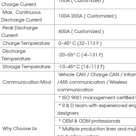
100A ( Customized )
Charge Current
Max . Continuous
100A 200A ( Customized )
Discharge Current
Peak Discharge
600A ( Customized )
Current
Charge Temperature
0~45° C (32~113 F )
Discharge
-20~55° C (-4~131 F)
Temperature
Storage Temperature
-10~45° C (14~113 F)
Vehicle CAN / Charge CAN / Intra
Communication Mod
/485 communication / Wireless
communication
* ISO 9001 management certified 
* R & D team with experienced en
designers
* OEM & ODM professionals
Why Choose Us
* Multiple production lines and mul