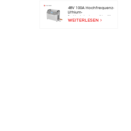
48V 100A Hochfrequenz-
Lithium-
Batterieladegeräte für
WEITERLESEN
Gabelstapler