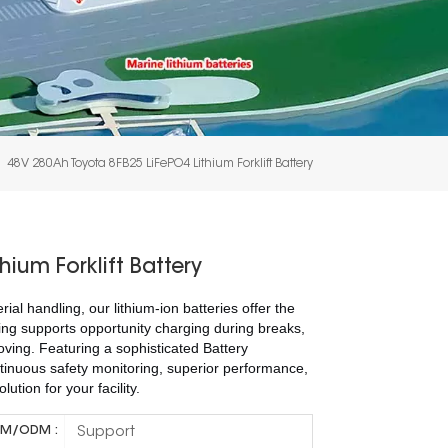
48V 280Ah Toyota 8FB25 LiFePO4 Lithium Forklift Battery
ium Forklift Battery
ial handling, our lithium-ion batteries offer the
ing supports opportunity charging during breaks,
oving. Featuring a sophisticated Battery
nuous safety monitoring, superior performance,
tion for your facility.
Support
M/ODM :