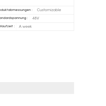
Customizable
oduktabmessungen :
48V
andardspannung :
A week
rlaufzeit :