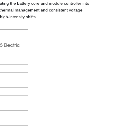
ting the battery core and module controller into
or thermal management and consistent voltage
high-intensity shifts.
15
Electric