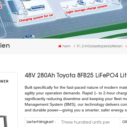
ien
heim
51,2-V-Gabelstaplerbatterien
48V 280Ah Toyota 8FB25 LiFePO4 Lith
Built specifically for the fast-paced nature of modern mater
agility your operation demands. Rapid 1- to 2-hour charg
significantly reducing downtime and keeping your fleet m
Management System (BMS), our technology delivers conti
and durable power—giving you a smarter, safer energy solu
Three hundred units per
Lieferfähigkeit :
OE