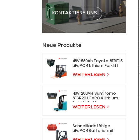
KONTAKTIERE UNS
Neue Produkte
48V 560Ah Toyota 8FBE15
LiFePO4 Lithium Forklift
Battery
WEITERLESEN
48V 280AH Sumitomo
8FBR20 LiFePO4 Lithium
Forklift Battery
WEITERLESEN
Schnellladefähige
LiFePO4-Batterie mit
über 5000 Ladezyklen
WEITERLESEN