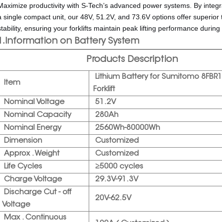
Maximize productivity with S-Tech’s advanced power systems. By integra
a single compact unit, our 48V, 51.2V, and 73.6V options offer superi
stability, ensuring your forklifts maintain peak lifting performance during 
1.Information on Battery System
Products Description
Lithium Battery
for Sumitomo
8FBR
Item
Forklift
Nominal Voltage
51.2V
Nominal Capacity
280Ah
Nominal Energy
2560Wh-80000Wh
Dimension
Customized
Approx . Weight
Customized
Life Cycles
≥5000 cycles
Charge Voltage
29.3V-91.3V
Discharge Cut - off
20V-62.5V
Voltage
Max . Continuous