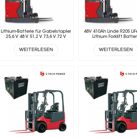
Lithium-Batterie für Gabelstapler
48V 410Ah Linde R20S Li
25,6 V 48 V 51,2 V 73,6 V 72 V
Lithium Forklift Batte
Wiederaufladbare LiFePO4-
Batterie für Elektrogabelstapler
WEITERLESEN
WEITERLESEN