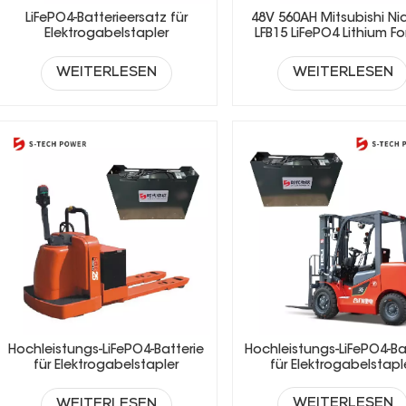
LiFePO4-Batterieersatz für
48V 560AH Mitsubishi Ni
Elektrogabelstapler
LFB15 LiFePO4 Lithium For
Battery
WEITERLESEN
WEITERLESEN
Hochleistungs-LiFePO4-Ba
Hochleistungs-LiFePO4-Batterie
für Elektrogabelstapl
für Elektrogabelstapler
WEITERLESEN
WEITERLESEN