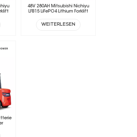
chiyu
48V 280AH Mitsubishi Nichiyu
klift
LFB15 LiFePO4 Lithium Forklift
Battery
WEITERLESEN
tterie
er