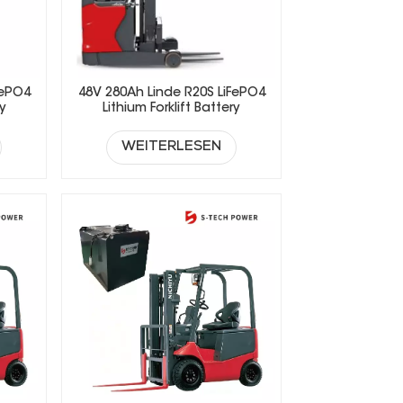
FePO4
48V 280Ah Linde R20S LiFePO4
ry
Lithium Forklift Battery
WEITERLESEN