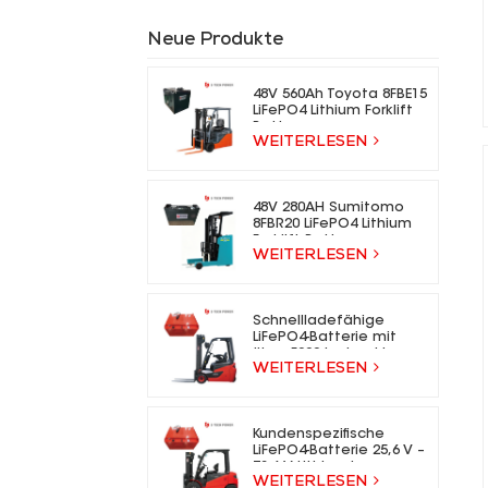
Neue Produkte
48V 560Ah Toyota 8FBE15
LiFePO4 Lithium Forklift
Battery
WEITERLESEN
48V 280AH Sumitomo
8FBR20 LiFePO4 Lithium
Forklift Battery
WEITERLESEN
Schnellladefähige
LiFePO4-Batterie mit
über 5000 Ladezyklen
WEITERLESEN
für Elektrogabelstapler
Kundenspezifische
LiFePO4-Batterie 25,6 V –
73,6 V Lithium-Ionen-
WEITERLESEN
Gabelstaplerbatterie