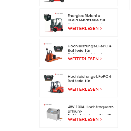
für Elektrogabelstapler
Energieeffiziente
LiFePO4-Batterie für
Elektrogabelstapler
WEITERLESEN
Hochleistungs-LiFePO4-
Batterie für
Elektrogabelstapler
WEITERLESEN
Hochleistungs-LiFePO4-
Batterie für
Elektrogabelstapler
WEITERLESEN
48V 100A Hochfrequenz-
Lithium-
Batterieladegeräte für
WEITERLESEN
Gabelstapler