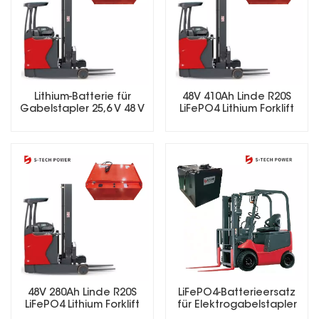
Lithium-Batterie für
48V 410Ah Linde R20S
Gabelstapler 25,6 V 48 V
LiFePO4 Lithium Forklift
51,2 V 73,6 V 72 V
Battery
Wiederaufladbare
LiFePO4-Batterie für
Elektrogabelstapler
LiFePO4-Batterieersatz
48V 280Ah Linde R20S
für Elektrogabelstapler
LiFePO4 Lithium Forklift
Battery