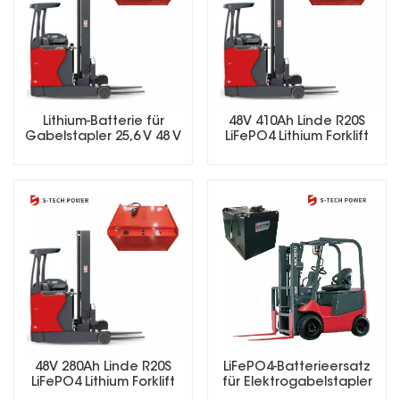
Lithium-Batterie für
48V 410Ah Linde R20S
Gabelstapler 25,6 V 48 V
LiFePO4 Lithium Forklift
51,2 V 73,6 V 72 V
Battery
Wiederaufladbare
LiFePO4-Batterie für
Elektrogabelstapler
LiFePO4-Batterieersatz
48V 280Ah Linde R20S
für Elektrogabelstapler
LiFePO4 Lithium Forklift
Battery