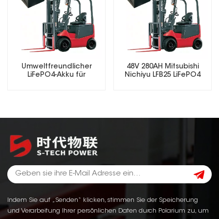
Umweltfreundlicher
48V 280AH Mitsubishi
LiFePO4-Akku für
Nichiyu LFB25 LiFePO4
Elektrogabelstapler
Lithium Forklift Battery
Indem Sie auf „Senden“ klicken, stimmen Sie der Speicherung
und Verarbeitung Ihrer persönlichen Daten durch Polarium zu, um