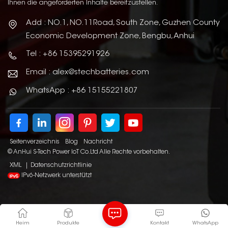
Ihnen die angeforderten Inhalte bereitzustellen.
Add : NO.1, NO.11Road, South Zone, Guzhen County
Economic Development Zone, Bengbu, Anhui
Tel : +86 15395291926
Email : alex@stechbatteries.com
WhatsApp : +86 15155221807
Seitenverzeichnis
Blog
Nachricht
© AnHui S-Tech Power IoT Co.Ltd Alle Rechte vorbehalten.
XML
|
Datenschutzrichtlinie
IPv6-Netzwerk unterstützt
Heim
Produkte
Kontakt
WhatsApp