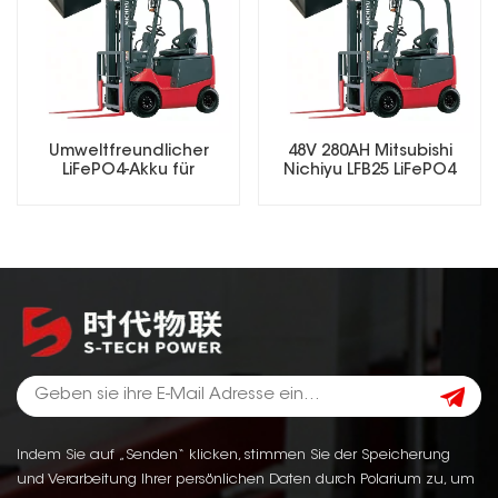
Umweltfreundlicher
48V 280AH Mitsubishi
LiFePO4-Akku für
Nichiyu LFB25 LiFePO4
Elektrogabelstapler
Lithium Forklift Battery
Indem Sie auf „Senden“ klicken, stimmen Sie der Speicherung
und Verarbeitung Ihrer persönlichen Daten durch Polarium zu, um