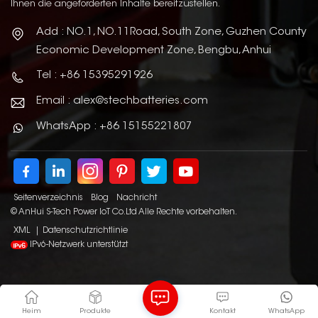
Ihnen die angeforderten Inhalte bereitzustellen.
Add : NO.1, NO.11Road, South Zone, Guzhen County
Economic Development Zone, Bengbu, Anhui
Tel : +86 15395291926
Email : alex@stechbatteries.com
WhatsApp : +86 15155221807
Seitenverzeichnis
Blog
Nachricht
© AnHui S-Tech Power IoT Co.Ltd Alle Rechte vorbehalten.
XML
|
Datenschutzrichtlinie
IPv6-Netzwerk unterstützt
Heim
Produkte
Kontakt
WhatsApp