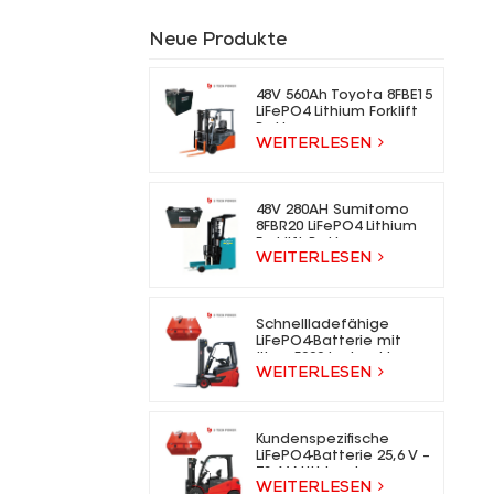
Neue Produkte
48V 560Ah Toyota 8FBE15
LiFePO4 Lithium Forklift
Battery
WEITERLESEN
48V 280AH Sumitomo
8FBR20 LiFePO4 Lithium
Forklift Battery
WEITERLESEN
Schnellladefähige
LiFePO4-Batterie mit
über 5000 Ladezyklen
WEITERLESEN
für Elektrogabelstapler
Kundenspezifische
LiFePO4-Batterie 25,6 V –
73,6 V Lithium-Ionen-
WEITERLESEN
Gabelstaplerbatterie