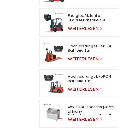
für Elektrogabelstapler
Energieeffiziente
LiFePO4-Batterie für
Elektrogabelstapler
WEITERLESEN
Hochleistungs-LiFePO4-
Batterie für
Elektrogabelstapler
WEITERLESEN
Hochleistungs-LiFePO4-
Batterie für
Elektrogabelstapler
WEITERLESEN
48V 100A Hochfrequenz-
Lithium-
Batterieladegeräte für
WEITERLESEN
Gabelstapler