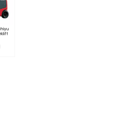
chiyu
klift