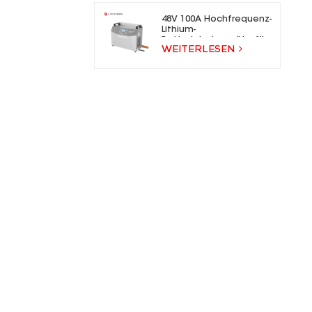
48V 100A Hochfrequenz-
Lithium-
Batterieladegeräte für
WEITERLESEN
Gabelstapler