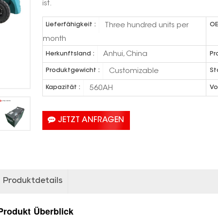
ist.
Three hundred units per
Lieferfähigkeit :
OE
month
Anhui, China
Herkunftsland :
Pr
Customizable
Produktgewicht :
St
560AH
Kapazität :
Vo
JETZT ANFRAGEN
Produktdetails
Produkt
Überblick