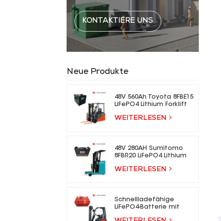
KONTAKTIERE UNS
Neue Produkte
48V 560Ah Toyota 8FBE15
LiFePO4 Lithium Forklift
Battery
WEITERLESEN
48V 280AH Sumitomo
8FBR20 LiFePO4 Lithium
Forklift Battery
WEITERLESEN
Schnellladefähige
LiFePO4-Batterie mit
über 5000 Ladezyklen