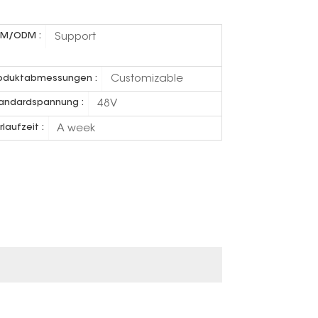
Support
M/ODM :
Customizable
oduktabmessungen :
48V
andardspannung :
A week
rlaufzeit :