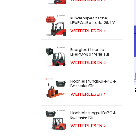
WEITERLESEN
für Elektrogabelstapler
Kundenspezifische
LiFePO4-Batterie 25,6 V –
73,6 V Lithium-Ionen-
WEITERLESEN
Gabelstaplerbatterie
für Elektrogabelstapler
Energieeffiziente
LiFePO4-Batterie für
Elektrogabelstapler
WEITERLESEN
Hochleistungs-LiFePO4-
Batterie für
Elektrogabelstapler
WEITERLESEN
Hochleistungs-LiFePO4-
Batterie für
Elektrogabelstapler
WEITERLESEN