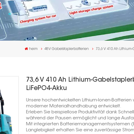
n
heim
48V Gabelstaplerbatterien
73,6 V 410 Ah Lithium-
73,6 V 410 Ah Lithium-Gabelstaplerb
LiFePO4-Akku
Unsere hochentwickelten Lithium-Ionen-Batterien 
moderner Materialhandhabung entwickelt.
Erleben Sie beispiellose Produktivität dank Schne
während der Pausen ermöglicht und lange Ausfal
Mit integrierten Batteriemanagementsystemen (BM
Langlebigkeit erhalten Sie eine zuverlässige Strom