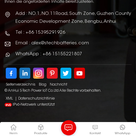
Ihnen die angeforderten Inhalte bereitzustellen.
Add : NO.1, NO.11Road, South Zone, Guzhen County
Economic Development Zone, Bengbu, Anhui
Tel : +86 15395291926
Email : alex@stechbatteries.com
WhatsApp : +86 15155221807
Seitenverzeichnis
Blog
Nachricht
© AnHui S-Tech Power IoT Co.Ltd Alle Rechte vorbehalten.
XML
|
Datenschutzrichtlinie
IPv6-Netzwerk unterstützt
Heim
Produkte
Kontakt
WhatsApp