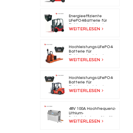
für Elektrogabelstapler
Energieeffiziente
LiFePO4-Batterie für
Elektrogabelstapler
WEITERLESEN
Hochleistungs-LiFePO4-
Batterie für
Elektrogabelstapler
WEITERLESEN
Hochleistungs-LiFePO4-
Batterie für
Elektrogabelstapler
WEITERLESEN
48V 100A Hochfrequenz-
Lithium-
Batterieladegeräte für
WEITERLESEN
Gabelstapler