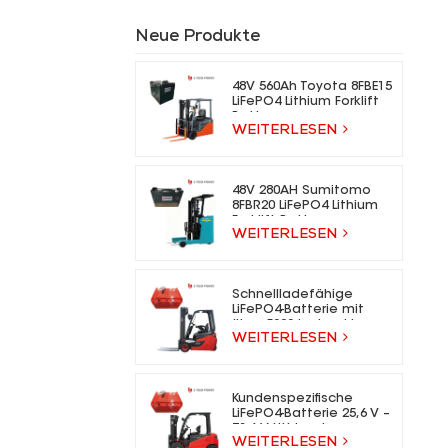
Neue Produkte
48V 560Ah Toyota 8FBE15
LiFePO4 Lithium Forklift
Battery
WEITERLESEN
48V 280AH Sumitomo
8FBR20 LiFePO4 Lithium
Forklift Battery
WEITERLESEN
Schnellladefähige
LiFePO4-Batterie mit
über 5000 Ladezyklen
WEITERLESEN
für Elektrogabelstapler
Kundenspezifische
LiFePO4-Batterie 25,6 V –
73,6 V Lithium-Ionen-
WEITERLESEN
Gabelstaplerbatterie