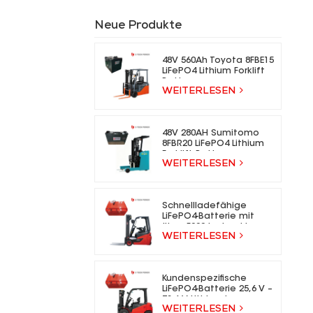
Neue Produkte
48V 560Ah Toyota 8FBE15
LiFePO4 Lithium Forklift
Battery
WEITERLESEN
48V 280AH Sumitomo
8FBR20 LiFePO4 Lithium
Forklift Battery
WEITERLESEN
Schnellladefähige
LiFePO4-Batterie mit
über 5000 Ladezyklen
WEITERLESEN
für Elektrogabelstapler
Kundenspezifische
LiFePO4-Batterie 25,6 V –
73,6 V Lithium-Ionen-
WEITERLESEN
Gabelstaplerbatterie