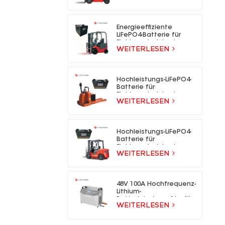
für Elektrogabelstapler
Energieeffiziente
LiFePO4-Batterie für
Elektrogabelstapler
WEITERLESEN
Hochleistungs-LiFePO4-
Batterie für
Elektrogabelstapler
WEITERLESEN
Hochleistungs-LiFePO4-
Batterie für
Elektrogabelstapler
WEITERLESEN
48V 100A Hochfrequenz-
Lithium-
Batterieladegeräte für
WEITERLESEN
Gabelstapler