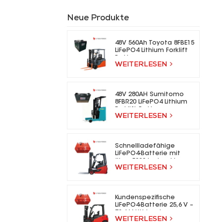
Neue Produkte
48V 560Ah Toyota 8FBE15
LiFePO4 Lithium Forklift
Battery
WEITERLESEN
48V 280AH Sumitomo
8FBR20 LiFePO4 Lithium
Forklift Battery
WEITERLESEN
Schnellladefähige
LiFePO4-Batterie mit
über 5000 Ladezyklen
WEITERLESEN
für Elektrogabelstapler
Kundenspezifische
LiFePO4-Batterie 25,6 V –
73,6 V Lithium-Ionen-
WEITERLESEN
Gabelstaplerbatterie