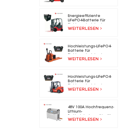
für Elektrogabelstapler
Energieeffiziente
LiFePO4-Batterie für
Elektrogabelstapler
WEITERLESEN
Hochleistungs-LiFePO4-
Batterie für
Elektrogabelstapler
WEITERLESEN
Hochleistungs-LiFePO4-
Batterie für
Elektrogabelstapler
WEITERLESEN
48V 100A Hochfrequenz-
Lithium-
Batterieladegeräte für
WEITERLESEN
Gabelstapler