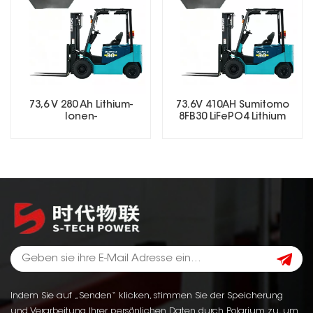
73,6 V 280 Ah Lithium-
73.6V 410AH Sumitomo
Ionen-
8FB30 LiFePO4 Lithium
Gabelstaplerbatterie mit
Forklift Battery
Schnellladefunktion
Indem Sie auf „Senden“ klicken, stimmen Sie der Speicherung
und Verarbeitung Ihrer persönlichen Daten durch Polarium zu, um